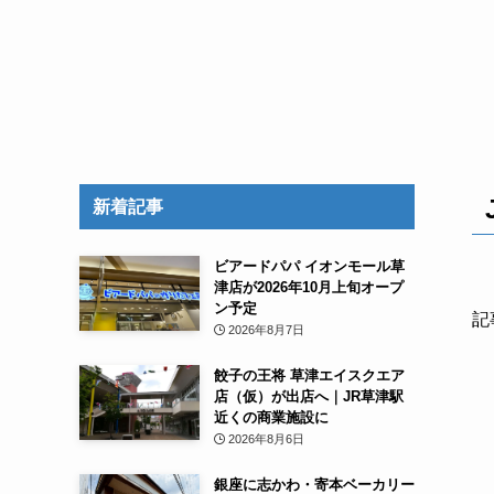
新着記事
ビアードパパ イオンモール草
津店が2026年10月上旬オープ
ン予定
記
2026年8月7日
餃子の王将 草津エイスクエア
店（仮）が出店へ｜JR草津駅
近くの商業施設に
2026年8月6日
銀座に志かわ・寄本ベーカリー