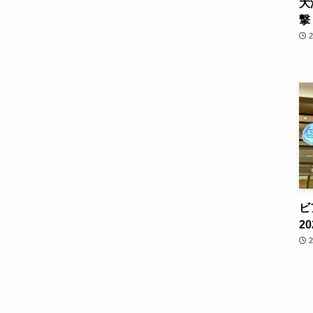
大
撃
ビ
2