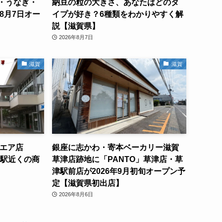
・うなぎ・
納豆の粒の大きさ、あなたはどのタ
8月7日オー
イプが好き？6種類をわかりやすく解
説【滋賀県】
2026年8月7日
滋賀
滋賀
クエア店
銀座に志かわ・寄本ベーカリー滋賀
津駅近くの商
草津店跡地に「PANTO」草津店・草
津駅前店が2026年9月初旬オープン予
定【滋賀県初出店】
2026年8月6日