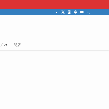
プン
閉店