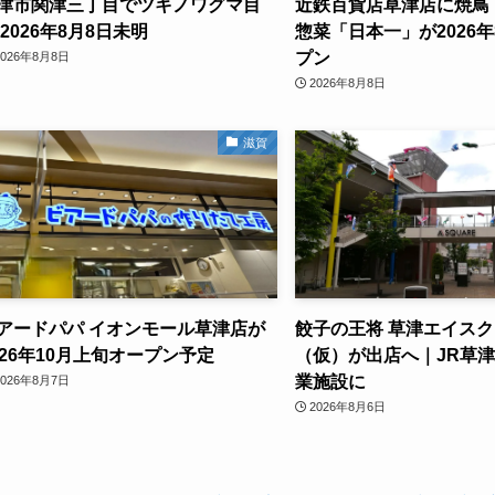
津市関津三丁目でツキノワグマ目
近鉄百貨店草津店に焼鳥
 2026年8月8日未明
惣菜「日本一」が2026年
プン
2026年8月8日
2026年8月8日
滋賀
アードパパ イオンモール草津店が
餃子の王将 草津エイス
026年10月上旬オープン予定
（仮）が出店へ｜JR草
業施設に
2026年8月7日
2026年8月6日