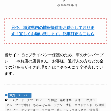
2026年8月4日
只今、滋賀県内の情報提供をお待ちしておりま
す！宜しくお願い致します。記事訂正もこちら
当サイトではプライバシー保護のため、車のナンバープ
レートやお店の店員さん、お客様、通行人の方などの全
ての顔をモザイク処理または全身をAIにて全消去してい
ます。
滋賀
スーパー
ミスタードーナツ
ロフト
平和堂
臨時休業
店休日
甲賀市
アル・プラザ水口
ちゃんぽん亭
テナント情報
マクドナルド
映画館
ダイソー
ケンタッキー
スガキヤ
水口アレックスシネマ
滋賀県