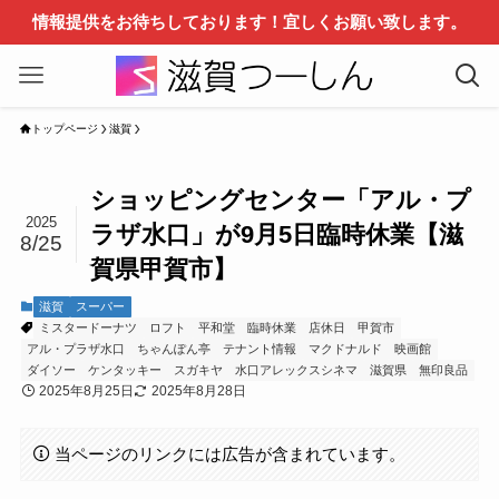
情報提供をお待ちしております！宜しくお願い致します。
トップページ
滋賀
ショッピングセンター「アル・プ
2025
ラザ水口」が9月5日臨時休業【滋
8/25
賀県甲賀市】
滋賀
スーパー
ミスタードーナツ
ロフト
平和堂
臨時休業
店休日
甲賀市
アル・プラザ水口
ちゃんぽん亭
テナント情報
マクドナルド
映画館
ダイソー
ケンタッキー
スガキヤ
水口アレックスシネマ
滋賀県
無印良品
2025年8月25日
2025年8月28日
当ページのリンクには広告が含まれています。