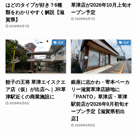
はどのタイプが好き？6種
草津店が2026年10月上旬オ
類をわかりやすく解説【滋
ープン予定
賀県】
2026年8月7日
2026年8月7日
滋賀
滋賀
餃子の王将 草津エイスクエ
銀座に志かわ・寄本ベーカ
ア店（仮）が出店へ｜JR草
リー滋賀草津店跡地に
津駅近くの商業施設に
「PANTO」草津店・草津
駅前店が2026年9月初旬オ
2026年8月6日
ープン予定【滋賀県初出
店】
2026年8月6日