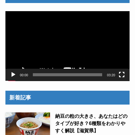
動
画
プ
レ
ー
ヤ
ー
00:00
03:20
新着記事
納豆の粒の大きさ、あなたはどの
タイプが好き？6種類をわかりや
すく解説【滋賀県】