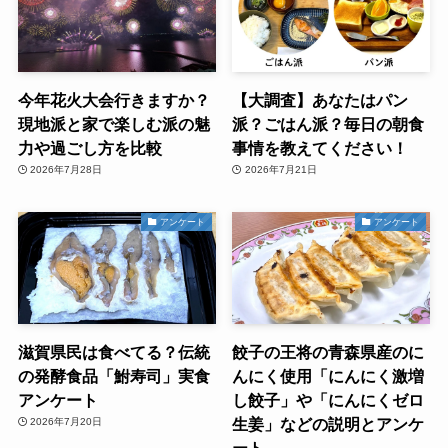
今年花火大会行きますか？
【大調査】あなたはパン
現地派と家で楽しむ派の魅
派？ごはん派？毎日の朝食
力や過ごし方を比較
事情を教えてください！
2026年7月28日
2026年7月21日
アンケート
アンケート
滋賀県民は食べてる？伝統
餃子の王将の青森県産のに
の発酵食品「鮒寿司」実食
んにく使用「にんにく激増
アンケート
し餃子」や「にんにくゼロ
生姜」などの説明とアンケ
2026年7月20日
ート